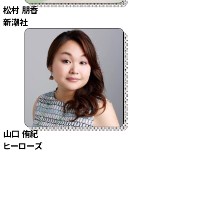
松村 朋香
新潮社
山口 侑紀
ヒーローズ