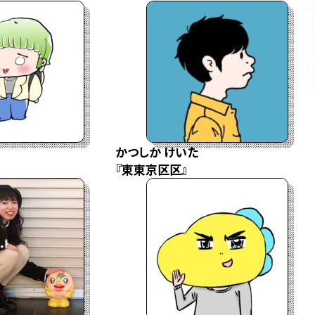
かつしか けいた
『東東京区区』