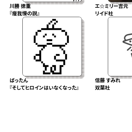
川勝 徳重
エ☆ミリー吉元
『痩我慢の説』
リイド社
ばったん
信藤 すみれ
『そしてヒロインはいなくなった』
双葉社