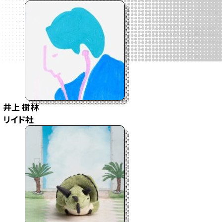
井上 樹林
リイド社