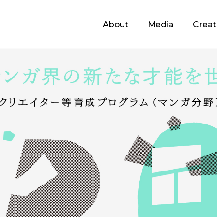
About
Media
Creat
About
Media
Creators
Advisors
Contact
JP
/
EN