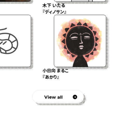
木下 いたる
『ディノサン』
小日向 まるこ
『あかり』
View all