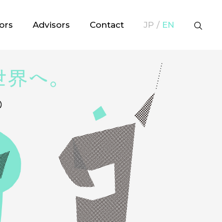
ors
Advisors
Contact
JP /
EN