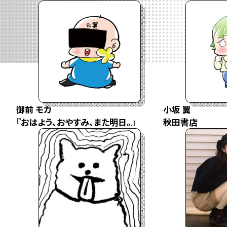
御前 モカ
小坂 翼
『おはよう、おやすみ、また明日。』
秋田書店